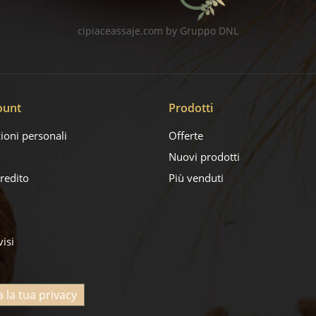
cipiaceassaje.com by Gruppo DNL
ount
Prodotti
ioni personali
Offerte
Nuovi prodotti
credito
Più venduti
visi
a la tua privacy