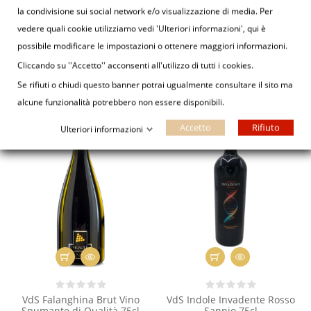
la condivisione sui social network e/o visualizzazione di media. Per
vedere quali cookie utilizziamo vedi 'Ulteriori informazioni', qui è
VdS Gragnano Rosso
Az. Agr. Di Cerbo Olio
possibile modificare le impostazioni o ottenere maggiori informazioni.
Frizzante DOP 75cl
Extravergine di Oliva 1Lt
Cliccando su ''Accetto'' acconsenti all'utilizzo di tutti i cookies.
13,00 €
19,68 €
Se rifiuti o chiudi questo banner potrai ugualmente consultare il sito ma
alcune funzionalità potrebbero non essere disponibili.
Accetto
Rifiuto
Ulteriori informazioni
VdS Falanghina Brut Vino
VdS Indole Invadente Rosso
Spumante di Qualità 75cl
Sannio 75cl