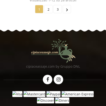
Visualizzati 1-12 su 26 articoli

1
2
3
cipiaceassaje.com by Gruppo DNL