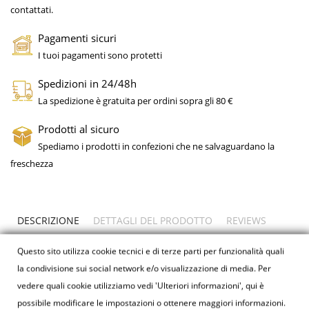
contattati.
Pagamenti sicuri
I tuoi pagamenti sono protetti
Spedizioni in 24/48h
La spedizione è gratuita per ordini sopra gli 80 €
Prodotti al sicuro
Spediamo i prodotti in confezioni che ne salvaguardano la
freschezza
DESCRIZIONE
DETTAGLI DEL PRODOTTO
REVIEWS
Questo sito utilizza cookie tecnici e di terze parti per funzionalità quali
Il
tarallo di San Lorenzello
nasce nell’800 quando i
panettieri utilizzarono l’impasto avanzato dalla quotidiana
la condivisione sui social network e/o visualizzazione di media. Per
produzione di pane, aggiungendo una buona dose di strutto.
vedere quali cookie utilizziamo vedi 'Ulteriori informazioni', qui è
Nel rispetto dei moderni processi di produzione e dei
regolamenti igienico sanitari, il forno Santa Rita continua a
possibile modificare le impostazioni o ottenere maggiori informazioni.
mostrare sempre grande attenzione verso la storia e la tradizione: