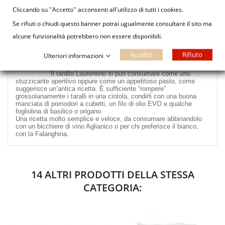
ciò permette al
tarallo di San Lorenzello
di conservare quel
Cliccando su ''Accetto'' acconsenti all'utilizzo di tutti i cookies.
particolare profumo e l’intensa bontà delle proprie origini, tanto da
essere alimento simbolo della cultura e delle usanze locali,
Se rifiuti o chiudi questo banner potrai ugualmente consultare il sito ma
riconosciuto anche dalla
Regione Campania
come
Prodotto
alcune funzionalità potrebbero non essere disponibili.
Agroalimentare Tradizionale
.
L’elevato pregio di questa produzione è determinata
sicuramente dalla
qualità delle materie prime
utilizzate dal forno
Accetto
Rifiuto
Ulteriori informazioni
Santa Rita che, come tradizione vuole, vengono reperite nel
territorio.
Il
tarallo Laurentino
si può consumare come uno
stuzzicante aperitivo oppure come un appetitoso pasto, come
suggerisce
un’antica ricetta
. È sufficiente “rompere”
grossolanamente i taralli in una ciotola, condirli con una buona
manciata di pomodori a cubetti, un filo di olio EVO e qualche
fogliolina di basilico o origano.
Una ricetta molto semplice e veloce, da consumare abbinandolo
con un bicchiere di vino Aglianico o per chi preferisce il bianco,
con la Falanghina.
14 ALTRI PRODOTTI DELLA STESSA
CATEGORIA: